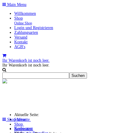
Main Menu
Willkommen
Shop
Online Shop
Login und Registrieren
Zahlungsarten
Versand
Kontakt
AGB's
Ihr Warenkorb ist noch leer.
Ihr Warenkorb ist noch leer.
Aktuelle Seite:
Shop Menu
Startseite
Shop
Korbwaren
Restposten