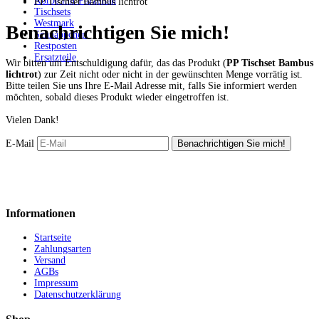
Körbe mit Porzellan
PP Tischset Bambus lichtrot
Tischsets
Westmark
Benachrichtigen Sie mich!
Schnäppchen
Restposten
Ersatzteile
Wir bitten um Entschuldigung dafür, das das Produkt (
PP Tischset Bambus
lichtrot
) zur Zeit nicht oder nicht in der gewünschten Menge vorrätig ist.
Bitte teilen Sie uns Ihre E-Mail Adresse mit, falls Sie informiert werden
möchten, sobald dieses Produkt wieder eingetroffen ist.
Vielen Dank!
E-Mail
Informationen
Startseite
Zahlungsarten
Versand
AGBs
Impressum
Datenschutzerklärung