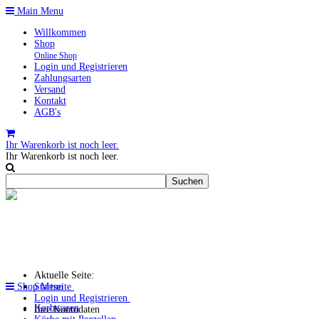
Main Menu
Willkommen
Shop
Online Shop
Login und Registrieren
Zahlungsarten
Versand
Kontakt
AGB's
Ihr Warenkorb ist noch leer.
Ihr Warenkorb ist noch leer.
Aktuelle Seite:
Shop Menu
Startseite
Login und Registrieren
Korbwaren
Ihre Kontodaten