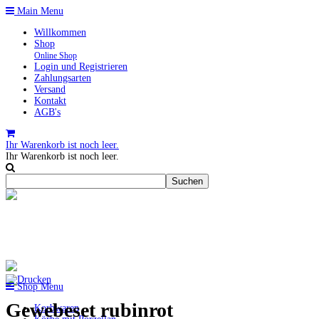
Main Menu
Willkommen
Shop
Online Shop
Login und Registrieren
Zahlungsarten
Versand
Kontakt
AGB's
Ihr Warenkorb ist noch leer.
Ihr Warenkorb ist noch leer.
Shop Menu
Gewebeset rubinrot
Korbwaren