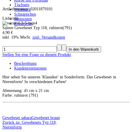
Körbe mit Porzellan
Tischsets
Artikelnummer: 02011879101
Westmark
Schnäppchen
Lieferzeit
Restposten
Ersatzteile
Saleen Gewebeset Typ 118, rubinrot(791)
4,90 €
inkl. 19% MwSt.
zzgl. Versandkosten
Stellen Sie eine Frage zu diesem Produkt
Beschreibung
Kundenrezensionen
Hier sehen Sie unseren 'Klassiker' in Sonderform: Das Gewebeset in
Nierenform! In verschiedenen Farben!
Abmessung: 41 cm x 21 cm
Farbe: rubinrot (791)
Gewebeset sahara
Gewebeset braun
Zurück zu: Gewebesets Typ 118,
Nierenform