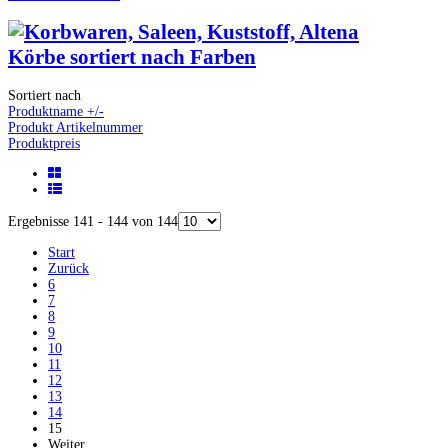
Körbe sortiert nach Farben
Sortiert nach
Produktname +/-
Produkt Artikelnummer
Produktpreis
Ergebnisse 141 - 144 von 144
Start
Zurück
6
7
8
9
10
11
12
13
14
15
Weiter