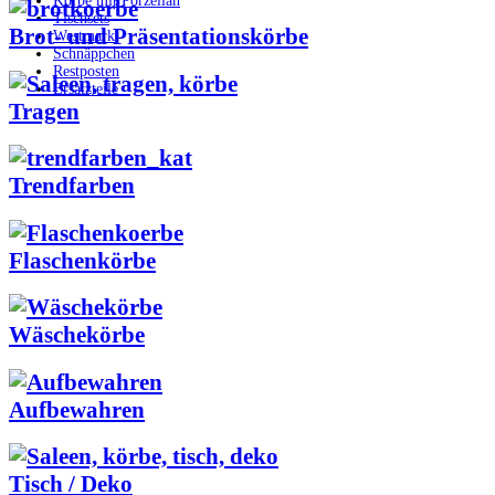
Körbe mit Porzellan
Tischsets
Brot- und Präsentationskörbe
Westmark
Schnäppchen
Restposten
Ersatzteile
Tragen
Trendfarben
Flaschenkörbe
Wäschekörbe
Aufbewahren
Tisch / Deko