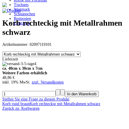
Körbe mit Porzellan
Tischsets
Westmark
Schnäppchen
Restposten
Korb rechteckig mit Metallrahmen
Ersatzteile
schwarz
Artikelnummer: 02097119101
Lieferzeit
ca. 40cm x 30cm x 7cm
Weitere Farben erhältlich
48,86 €
inkl. 19% MwSt.
zzgl. Versandkosten
Stellen Sie eine Frage zu diesem Produkt
Korb rund braun
Korb rechteckig mit Metallrahmen schwarz
Zurück zu: Korbwaren