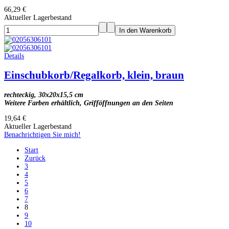
66,29 €
Aktueller Lagerbestand
Details
Einschubkorb/Regalkorb, klein, braun
rechteckig, 30x20x15,5 cm
Weitere Farben erhältlich, Grifföffnungen an den Seiten
19,64 €
Aktueller Lagerbestand
Benachrichtigen Sie mich!
Start
Zurück
3
4
5
6
7
8
9
10