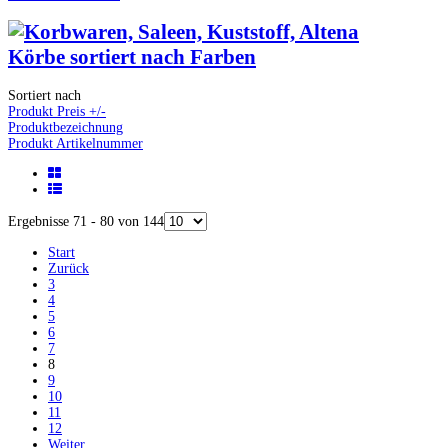
Körbe sortiert nach Farben
Sortiert nach
Produkt Preis +/-
Produktbezeichnung
Produkt Artikelnummer
Ergebnisse 71 - 80 von 144
Start
Zurück
3
4
5
6
7
8
9
10
11
12
Weiter