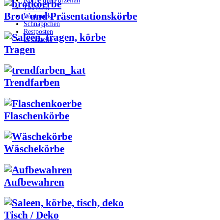
Körbe mit Porzellan
Tischsets
Brot- und Präsentationskörbe
Westmark
Schnäppchen
Restposten
Ersatzteile
Tragen
Trendfarben
Flaschenkörbe
Wäschekörbe
Aufbewahren
Tisch / Deko